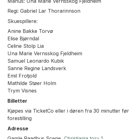
Manus: Una Marie Vernsskog Fjeldheim
Regi: Gabriel Lar Thorarinnson
Skuespillere:
Anine Bakke Torvø
Elise Bjørndal
Celine Stolp Lia
Una Marie Vernsskog Fjeldheim
Samuel Leonardo Kubik
Sanne Regine Landsverk
Emil Frotjold
Mathilde Støer Holm
Trym Visnes
Billetter
Kjøpes via TicketCo eller i døren fra 30 minutter før
forestilling
Adresse
Gamle Raadhus Scene,
Christiania torv 1