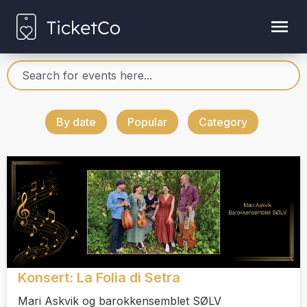
By date
Popular
Category
Konsert: La Folia di Setra
Mari Askvik og barokkensemblet SØLV