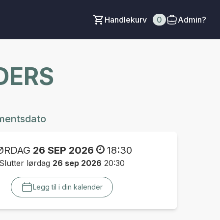
Handlekurv
0
Admin?
DERS
mentsdato
ØRDAG
26 SEP 2026
18:30
Slutter lørdag
26 sep 2026
20:30
Legg til i din kalender