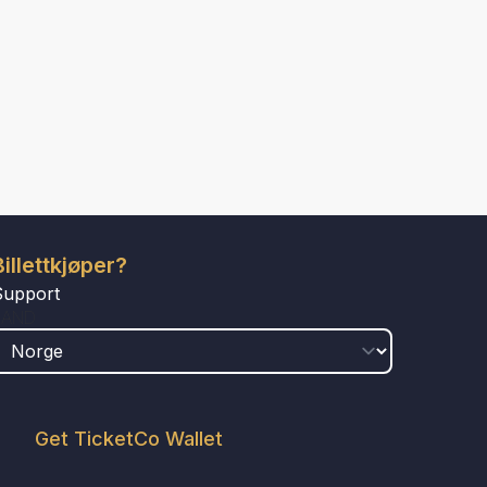
Billettkjøper?
Support
LAND
Get TicketCo Wallet