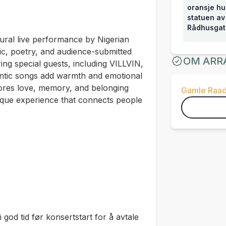
oransje hus
statuen av
Rådhusgat
al live performance by Nigerian
ic, poetry, and audience-submitted
OM ARR
uring special guests, including VILLVIN,
ntic songs add warmth and emotional
ores love, memory, and belonging
Gamle Raad
nique experience that connects people
 god tid før konsertstart for å avtale