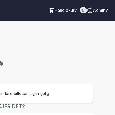
Handlekurv
0
Admin?
🎭
 flere billetter tilgjengelig
JER DET?