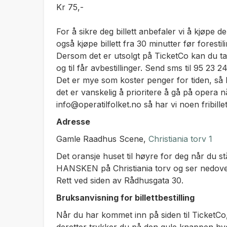
Kr 75,-
For å sikre deg billett anbefaler vi å kjøp
også kjøpe billett fra 30 minutter før forestili
Dersom det er utsolgt på TicketCo kan du t
og til får avbestillinger. Send sms til 95 23 24
Det er mye som koster penger for tiden, så 
det er vanskelig å prioritere å gå på opera nå
info@operatilfolket.no så har vi noen fribillet
Adresse
Gamle Raadhus Scene,
Christiania torv 1
Det oransje huset til høyre for deg når du st
HANSKEN på Christiania torv og ser nedov
Rett ved siden av Rådhusgata 30.
Bruksanvisning for billettbestilling
Når du har kommet inn på siden til TicketCo, v