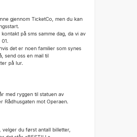
e denne gjennom TicketCo, men du kan
ngsstart.
a kontakt på sms samme dag, da vi av
 01.
hvis det er noen familier som synes
, send oss en mail til
ter på lur.
år med ryggen til statuen av
er Rådhusgaten mot Operaen.
elger du først antall billetter,