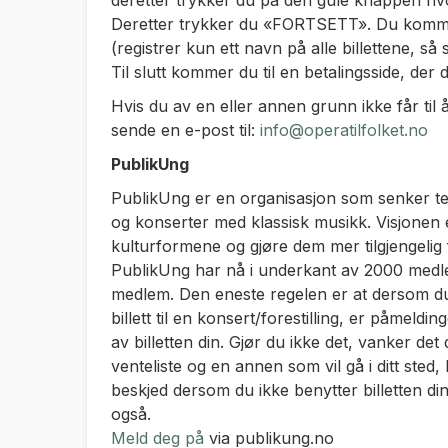
deretter trykker du på den gule knappen hv
Deretter trykker du «FORTSETT». Du kommer 
(registrer kun ett navn på alle billettene, så
Til slutt kommer du til en betalingsside, der 
Hvis du av en eller annen grunn ikke får til å
sende en e-post til:
info@operatilfolket.no
PublikUng
PublikUng er en organisasjon som senker te
og konserter med klassisk musikk. Visjonen e
kulturformene og gjøre dem mer tilgjengelig
PublikUng har nå i underkant av 2000 medle
medlem. Den eneste regelen er at dersom du ha
billett til en konsert/forestilling, er påmel
av billetten din. Gjør du ikke det, vanker det 
venteliste og en annen som vil gå i ditt sted,
beskjed dersom du ikke benytter billetten din
også.
Meld deg på
via publikung.no