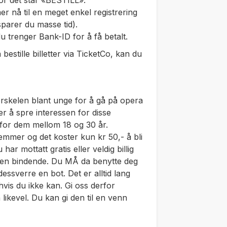
or det står «BESTILL».
nå til en meget enkel registrering
 sparer du masse tid).
du trenger Bank-ID for å få betalt.
 bestille billetter via TicketCo, kan du
rskelen blant unge for å gå på opera
r å spre interessen for disse
 for dem mellom 18 og 30 år.
mmer og det koster kun kr 50,- å bli
r mottatt gratis eller veldig billig
dingen bindende. Du MÅ da benytte deg
dessverre en bot. Det er alltid lang
 hvis du ikke kan. Gi oss derfor
 likevel. Du kan gi den til en venn