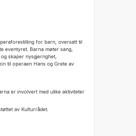
raforestilling for barn, oversatt til
tte eventyret. Barna møter sang,
e og skaper nysgjerrighet,
jon til operaen Hans og Grete av
rna er involvert med ulike aktiviteter
øttet av Kulturrådet.