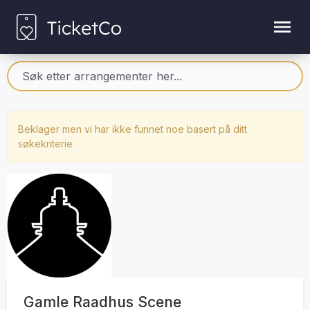
Beklager men vi har ikke funnet noe basert på ditt
søkekriterie
Gamle Raadhus Scene