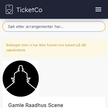
Beklager men vi har ikke funnet noe basert på ditt
søkekriterie
Gamle Raadhus Scene