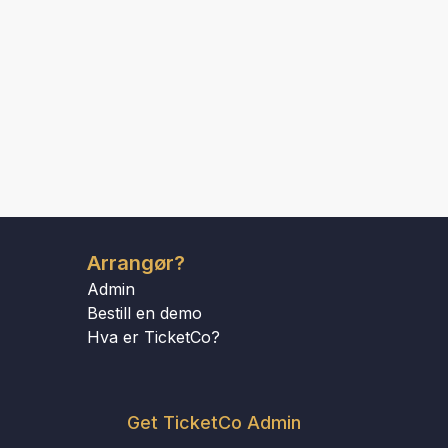
Arrangør?
Admin
Bestill en demo
Hva er TicketCo?
Get TicketCo Admin