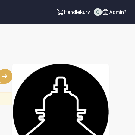
Handlekurv
0
Admin?