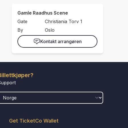
Gamle Raadhus Scene
Gate
Christiania Torv 1
By
Oslo
Kontakt arrangøren
Billettkjøper?
Support
LAND
Get TicketCo Wallet