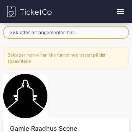
Beklager men vi har ikke funnet noe basert på ditt
søkekriterie
Gamle Raadhus Scene