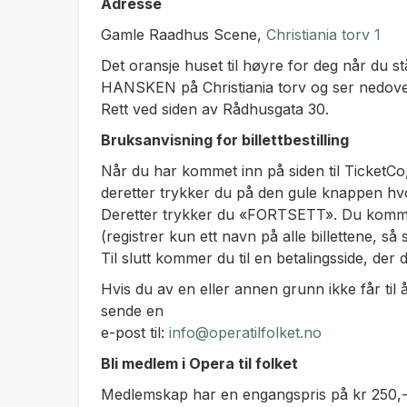
Adresse
Gamle Raadhus Scene,
Christiania torv 1
Det oransje huset til høyre for deg når du st
HANSKEN på Christiania torv og ser nedov
Rett ved siden av Rådhusgata 30.
Bruksanvisning for billettbestilling
Når du har kommet inn på siden til TicketCo, v
deretter trykker du på den gule knappen hv
Deretter trykker du «FORTSETT». Du kommer 
(registrer kun ett navn på alle billettene, så
Til slutt kommer du til en betalingsside, der 
Hvis du av en eller annen grunn ikke får til å
sende en
e-post til:
info@operatilfolket.no
Bli medlem i Opera til folket
Medlemskap har en engangspris på kr 250,- og