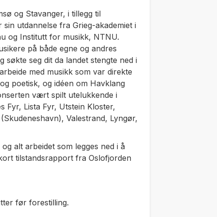
ø og Stavanger, i tillegg til
sin utdannelse fra Grieg-akademiet i
au og Institutt for musikk, NTNU.
musikere på både egne og andres
 søkte seg dit da landet stengte ned i
 arbeide med musikk som var direkte
og poetisk, og idéen om Havklang
onserten vært spilt utelukkende i
Fyr, Lista Fyr, Utstein Kloster,
s (Skudeneshavn), Valestrand, Lyngør,
 og alt arbeidet som legges ned i å
kort tilstandsrapport fra Oslofjorden
er før forestilling.