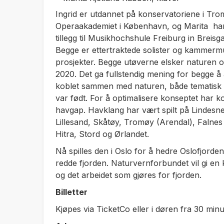
Ingrid er utdannet på konservatoriene i Troms
Operaakademiet i København, og Marita har 
tillegg til Musikhochshule Freiburg in Breisg
Begge er ettertraktede solister og kammer
prosjekter. Begge utøverne elsker naturen og
2020. Det ga fullstendig mening for begge å
koblet sammen med naturen, både tematisk 
var født. For å optimalisere konseptet har k
havgap. Havklang har vært spilt på Lindesnes 
Lillesand, Skåtøy, Tromøy (Arendal), Falne
Hitra, Stord og Ørlandet.
Nå spilles den i Oslo for å hedre Oslofjorden
redde fjorden. Naturvernforbundet vil gi en 
og det arbeidet som gjøres for fjorden.
Billetter
Kjøpes via TicketCo eller i døren fra 30 minutt