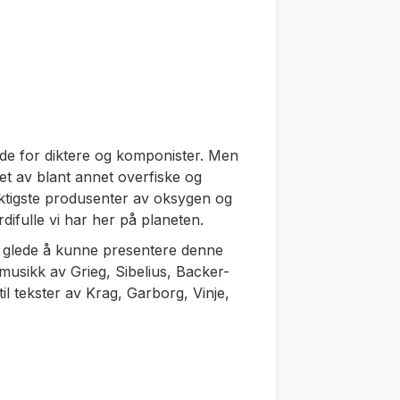
kilde for diktere og komponister. Men
uet av blant annet overfiske og
iktigste produsenter av oksygen og
difulle vi har her på planeten.
n glede å kunne presentere denne
usikk av Grieg, Sibelius, Backer-
l tekster av Krag, Garborg, Vinje,