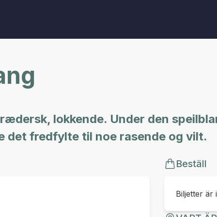
ang
rrædersk, lokkende. Under den speilbla
 det fredfylte til noe rasende og vilt.
Beställ
Biljetter är 