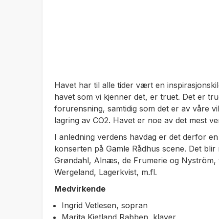
Havet har til alle tider vært en inspirasjons
havet som vi kjenner det, er truet. Det er tr
forurensning, samtidig som det er av våre v
lagring av CO2. Havet er noe av det mest ver
I anledning verdens havdag er det derfor e
konserten på Gamle Rådhus scene. Det blir m
Grøndahl, Alnæs, de Frumerie og Nyström, ti
Wergeland, Lagerkvist, m.fl.
Medvirkende
Ingrid Vetlesen, sopran
Marita Kjetland Rabben, klaver