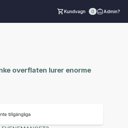
Kundvagn
0
Admin?
nke overflaten lurer enorme
inte tillgängliga