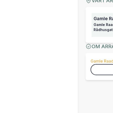
VART Ä
Gamle R
Gamle Raad
Rådhusgat
OM ARR
Gamle Raad