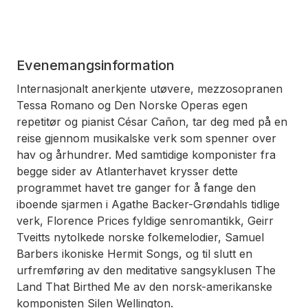
Evenemangsinformation
Internasjonalt anerkjente utøvere, mezzosopranen
Tessa Romano og Den Norske Operas egen
repetitør og pianist César Cañon, tar deg med på en
reise gjennom musikalske verk som spenner over
hav og århundrer. Med samtidige komponister fra
begge sider av Atlanterhavet krysser dette
programmet havet tre ganger for å fange den
iboende sjarmen i Agathe Backer-Grøndahls tidlige
verk, Florence Prices fyldige senromantikk, Geirr
Tveitts nytolkede norske folkemelodier, Samuel
Barbers ikoniske
Hermit Songs
, og til slutt en
urfremføring av den meditative sangsyklusen
The
Land That Birthed Me
av den norsk-amerikanske
komponisten Silen Wellington.