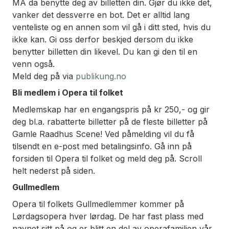
MÅ da benytte deg av billetten din. Gjør du ikke det,
vanker det dessverre en bot. Det er alltid lang
venteliste og en annen som vil gå i ditt sted, hvis du
ikke kan. Gi oss derfor beskjed dersom du ikke
benytter billetten din likevel. Du kan gi den til en
venn også.
Meld deg på via
publikung.no
Bli medlem i Opera til folket
Medlemskap har en engangspris på kr 250,- og gir
deg bl.a. rabatterte billetter på de fleste billetter på
Gamle Raadhus Scene! Ved påmelding vil du få
tilsendt en e-post med betalingsinfo. Gå inn på
forsiden til Opera til folket og meld deg på. Scroll
helt nederst på siden.
Gullmedlem
Opera til folkets Gullmedlemmer kommer på
Lørdagsopera hver lørdag. De har fast plass med
navnet sitt på og er blitt en del av operafamilien vår.