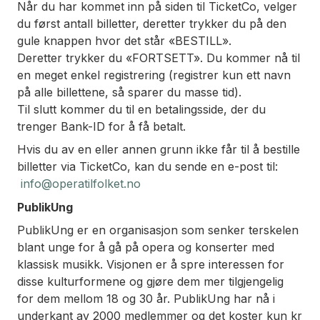
Når du har kommet inn på siden til TicketCo, velger
du først antall billetter, deretter trykker du på den
gule knappen hvor det står «BESTILL».
Deretter trykker du «FORTSETT». Du kommer nå til
en meget enkel registrering (registrer kun ett navn
på alle billettene, så sparer du masse tid).
Til slutt kommer du til en betalingsside, der du
trenger Bank-ID for å få betalt.
Hvis du av en eller annen grunn ikke får til å bestille
billetter via TicketCo, kan du sende en e-post til:
info@operatilfolket.no
PublikUng
PublikUng er en organisasjon som senker terskelen
blant unge for å gå på opera og konserter med
klassisk musikk. Visjonen er å spre interessen for
disse kulturformene og gjøre dem mer tilgjengelig
for dem mellom 18 og 30 år. PublikUng har nå i
underkant av 2000 medlemmer og det koster kun kr