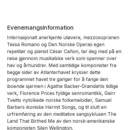
Evenemangsinformation
Internasjonalt anerkjente utøvere, mezzosopranen
Tessa Romano og Den Norske Operas egen
repetitør og pianist César Cañon, tar deg med på en
reise gjennom musikalske verk som spenner over
hav og århundrer. Med samtidige komponister fra
begge sider av Atlanterhavet krysser dette
programmet havet tre ganger for å fange den
iboende sjarmen i Agathe Backer-Grøndahls tidlige
verk, Florence Prices fyldige senromantikk, Geirr
Tveitts nytolkede norske folkemelodier, Samuel
Barbers ikoniske
Hermit Songs
, og til slutt en
urfremføring av den meditative sangsyklusen
The
Land That Birthed Me
av den norsk-amerikanske
komponisten Silen Wellington.