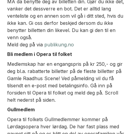
MÅ da benytte deg av billetten din. Gjør du ikke det,
vanker det dessverre en bot. Det er alltid lang
venteliste og en annen som vil gå i ditt sted, hvis du
ikke kan. Gi oss derfor beskjed dersom du ikke
benytter billetten din likevel. Du kan gi den til en
venn også.
Meld deg på via
publikung.no
Bli medlem i Opera til folket
Medlemskap har en engangspris på kr 250,- og gir
deg bl.a. rabatterte billetter på de fleste billetter på
Gamle Raadhus Scene! Ved påmelding vil du få
tilsendt en e-post med betalingsinfo. Gå inn på
forsiden til Opera til folket og meld deg på. Scroll
helt nederst på siden.
Gullmedlem
Opera til folkets Gullmedlemmer kommer på
Lørdagsopera hver lørdag. De har fast plass med
navnet sitt på og er blitt en del av operafamilien vår.