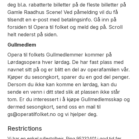
deg bl.a. rabatterte billetter på de fleste billetter på
Gamle Raadhus Scene! Ved påmelding vil du få
tilsendt en e-post med betalingsinfo. Gå inn på
forsiden til Opera til folket og meld deg på. Scroll
helt nederst på siden.
Gullmedlem
Opera til folkets Gullmedlemmer kommer på
Lørdagsopera hver lørdag. De har fast plass med
navnet sitt på og er blitt en del av operafamilien vår.
Kjøper du sesongkort, sparer du en god del penger.
Dersom du ikke kan komme en lørdag, kan du
sende en venn i ditt sted slik at plassen ikke står
tom. Er du interessert i å kjøpe Gullmedlemsskap og
dermed sesongkort, send oss en mail til
gs@operatilfolket.no og vi hjelper deg.
Restrictions
Vi har en enkel rullestolheis. Ring 95232401 i god tid før